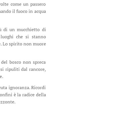
volte come un passero
ando il fuoco in acqua
iù di un mucchietto di
i luoghi che si stanno
re. Lo spirito non muore
ro del bosco non spreca
i ripuliti dal rancore,
e.
cuta ignoranza. Ricordi
nfini è la radice della
rizzonte.