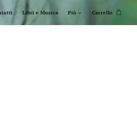
tatti
Libri e Musica
Più
Carrello