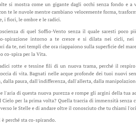
olte si mostra come un gigante dagli occhi senza fondo e a 
con te le nuvole mentre cambiano velocemente forma, trasform
e, i fiori, le ombre e le radici.
scienza di quel Soffio-Vento senza il quale saresti poco p
Co-spirazione intorno a te cresce e si dilata nei cicli, ne
ori da te, nei templi che ora riappaiono sulla superficie del ma
o co-spira per la Vita.
adici rotte e tessine fili di un nuova trama, perché il respi
ccia di vita. Bagnati nelle acque profonde dei tuoi nuovi sens
a, dalla paura, dall'indifferenza, dall'allerta, dalla manipolazion
le l'aria di questa nuova purezza e rompe gli argini della tua a
l Cielo per la prima volta? Quella traccia di immensità senza co
i verso le Stelle e di andare oltre il conosciuto che tu chiami l'o
li è perché sta co-spirando.