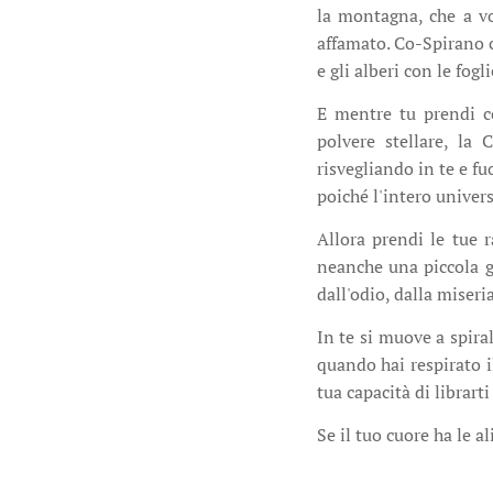
la montagna, che a v
affamato. Co-Spirano 
e gli alberi con le fogli
E mentre tu prendi co
polvere stellare, la 
risvegliando in te e fu
poiché l'intero univers
Allora prendi le tue r
neanche una piccola go
dall'odio, dalla miseri
In te si muove a spira
quando hai respirato i
tua capacità di librart
Se il tuo cuore ha le a