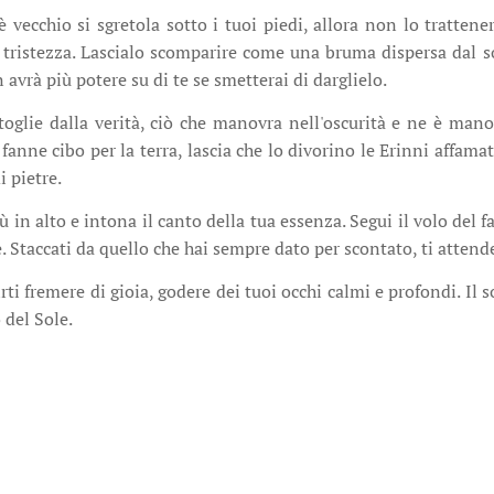
 è vecchio si sgretola sotto i tuoi piedi, allora non lo trattene
i tristezza. Lascialo scomparire come una bruma dispersa dal sol
 avrà più potere su di te se smetterai di darglielo.
toglie dalla verità, ciò che manovra nell'oscurità e ne è man
fanne cibo per la terra, lascia che lo divorino le Erinni affamat
i pietre.
iù in alto e intona il canto della tua essenza. Segui il volo del fa
de. Staccati da quello che hai sempre dato per scontato, ti atten
rti fremere di gioia, godere dei tuoi occhi calmi e profondi. Il s
 del Sole.