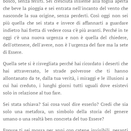
bosco, senza ferirti. Sei cresciuta insieme alla foglia aperta
che beve la pioggia e sei entrata nell'incanto del vento che
nasconde la sua origine, senza perderti. Così oggi non sei
più quella che sei stata e invece di affannarti a guardare
indietro hai fretta di vedere cosa c'è più avanti. Perché in te
oggi c'è una nuova urgenza e non è quella del chiedere,
dell'ottenere, dell'avere, non è l'urgenza del fare ma la sete
di Essere.
Quella sete si è risvegliata perché hai ricordato i deserti che
hai attraversato, le strade polverose che ti hanno
allontanato da te, dalla tua verità, i miraggi e le illusioni a
cui hai creduto, i lunghi giorni tutti uguali dove esistevi
solo in relazione al tuo fare.
Sei stata schiava? Sai cosa vuol dire esserlo? Credi che sia
solo una metafora, un simbolo della storia del genere
umano o una realtà ben concreta del tuo Essere?
Eppure ti sei mossa per anni con catene invisibili, pesanti