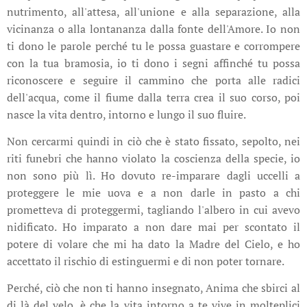
nutrimento, all'attesa, all'unione e alla separazione, alla
vicinanza o alla lontananza dalla fonte dell'Amore. Io non
ti dono le parole perché tu le possa guastare e corrompere
con la tua bramosia, io ti dono i segni affinché tu possa
riconoscere e seguire il cammino che porta alle radici
dell'acqua, come il fiume dalla terra crea il suo corso, poi
nasce la vita dentro, intorno e lungo il suo fluire.
Non cercarmi quindi in ciò che è stato fissato, sepolto, nei
riti funebri che hanno violato la coscienza della specie, io
non sono più lì. Ho dovuto re-imparare dagli uccelli a
proteggere le mie uova e a non darle in pasto a chi
prometteva di proteggermi, tagliando l'albero in cui avevo
nidificato. Ho imparato a non dare mai per scontato il
potere di volare che mi ha dato la Madre del Cielo, e ho
accettato il rischio di estinguermi e di non poter tornare.
Perché, ciò che non ti hanno insegnato, Anima che sbirci al
di là del velo, è che la vita intorno a te vive in molteplici