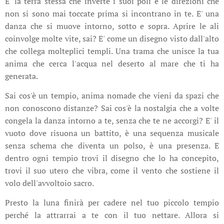
E' la terra stessa che inverte i suoi poli e le direzioni che
non si sono mai toccate prima si incontrano in te. E' una
danza che si muove intorno, sotto e sopra. Aprire le ali
coinvolge molte vite, sai? E' come un disegno visto dall'alto
che collega molteplici templi. Una trama che unisce la tua
anima che cerca l'acqua nel deserto al mare che ti ha
generata.
Sai cos'è un tempio, anima nomade che vieni da spazi che
non conoscono distanze? Sai cos'è la nostalgia che a volte
congela la danza intorno a te, senza che te ne accorgi? E' il
vuoto dove risuona un battito, è una sequenza musicale
senza schema che diventa un polso, è una presenza. E
dentro ogni tempio trovi il disegno che lo ha concepito,
trovi il suo utero che vibra, come il vento che sostiene il
volo dell'avvoltoio sacro.
Presto la luna finirà per cadere nel tuo piccolo tempio
perché la attrarrai a te con il tuo nettare. Allora si