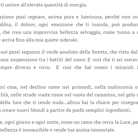
ti unisce all'elevata quantità di energia.
azione puoi regnare, anima pura e luminosa, perché non sol
 rabbia, il dolore, ogni emozione che ti inonda, può produr
to, che crea una improvvisa bellezza selvaggia, come tuono a 
rriva fino alla mia quiete siderale.
tuoi passi seguono il verde assoluto della foresta, che visto dal
una sospensione tra i battiti del cuore. E' così che ti sei meravi
mpre diverso e ricco. E' così che hai creato i miracoli. 
gni cosa, nel declino come nei primordi, nella malinconia 
ilità, nelle strade vuote come nel vuoto del cammino, nel gelo
della luce che ti rende nuda...allora hai la chiave per insegna
 creare nuovi Mondi a partire da pochi semplici ingredienti.
me, ogni giorno e ogni notte, come un ramo che cerca la Luce, po
a bellezza è inesauribile e rende tua anima immortale.