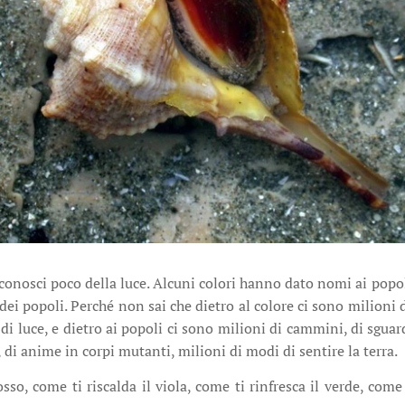
 conosci poco della luce. Alcuni colori hanno dato nomi ai popol
 dei popoli. Perché non sai che dietro al colore ci sono milioni d
 luce, e dietro ai popoli ci sono milioni di cammini, di sguardi
, di anime in corpi mutanti, milioni di modi di sentire la terra.
so, come ti riscalda il viola, come ti rinfresca il verde, come ti