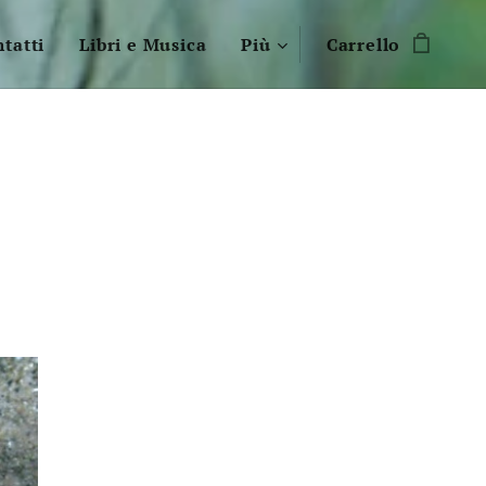
tatti
Libri e Musica
Più
Carrello