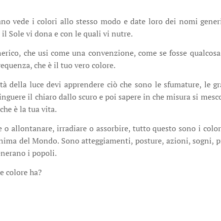
o vede i colori allo stesso modo e date loro dei nomi gene
 il Sole vi dona e con le quali vi nutre.
rico, che usi come una convenzione, come se fosse qualcosa c
frequenza, che è il tuo vero colore.
tà della luce devi apprendere ciò che sono le sfumature, le gra
tinguere il chiaro dallo scuro e poi sapere in che misura si mesc
che è la tua vita.
re o allontanare, irradiare o assorbire, tutto questo sono i color
anima del Mondo. Sono atteggiamenti, posture, azioni, sogni, 
enerano i popoli.
he colore ha?