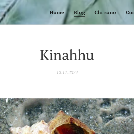
Home
Blog
Chi sono
Con
Kinahhu
12.11.2024