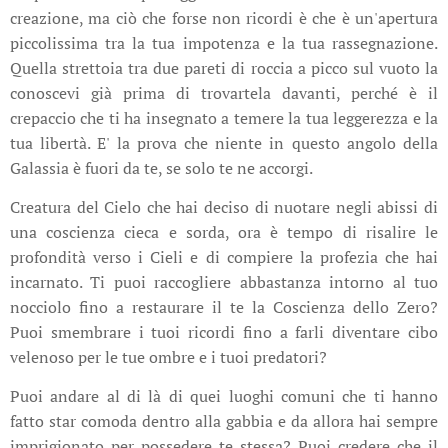
creazione, ma ciò che forse non ricordi è che è un'apertura
piccolissima tra la tua impotenza e la tua rassegnazione.
Quella strettoia tra due pareti di roccia a picco sul vuoto la
conoscevi già prima di trovartela davanti, perché è il
crepaccio che ti ha insegnato a temere la tua leggerezza e la
tua libertà. E' la prova che niente in questo angolo della
Galassia è fuori da te, se solo te ne accorgi.
Creatura del Cielo che hai deciso di nuotare negli abissi di
una coscienza cieca e sorda, ora è tempo di risalire le
profondità verso i Cieli e di compiere la profezia che hai
incarnato. Ti puoi raccogliere abbastanza intorno al tuo
nocciolo fino a restaurare il te la Coscienza dello Zero?
Puoi smembrare i tuoi ricordi fino a farli diventare cibo
velenoso per le tue ombre e i tuoi predatori?
Puoi andare al di là di quei luoghi comuni che ti hanno
fatto star comoda dentro alla gabbia e da allora hai sempre
imprigionato per possedere te stessa? Puoi credere che il