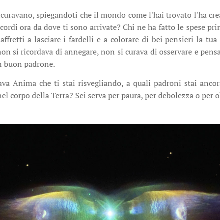
sicuravano, spiegandoti che il mondo come l'hai trovato l'ha cr
ricordi ora da dove ti sono arrivate? Chi ne ha fatto le spese pr
ffretti a lasciare i fardelli e a colorare di bei pensieri la tu
non si ricordava di annegare, non si curava di osservare e pensa
un buon padrone.
iava Anima che ti stai risvegliando, a quali padroni stai anc
nel corpo della Terra? Sei serva per paura, per debolezza o per o