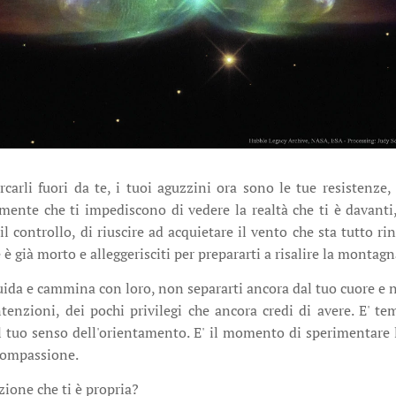
carli fuori da te, i tuoi aguzzini ora sono le tue resistenze,
 mente che ti impediscono di vedere la realtà che ti è davanti,
il controllo, di riuscire ad acquietare il vento che sta tutto 
te è già morto e alleggerisciti per prepararti a risalire la montag
guida e cammina con loro, non separarti ancora dal tuo cuore e 
tenzioni, dei pochi privilegi che ancora credi di avere. E' t
l tuo senso dell'orientamento. E' il momento di sperimentare l
compassione.
ezione che ti è propria?