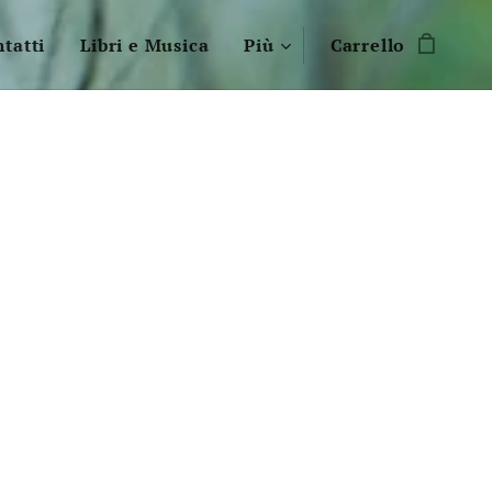
tatti
Libri e Musica
Più
Carrello