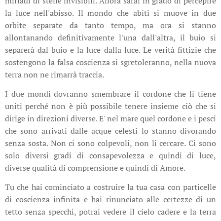
miriadi di stelle invisibili. Allora sarai in grado di percepire
la luce nell'abisso. Il mondo che abiti si muove in due
orbite separate da tanto tempo, ma ora si stanno
allontanando definitivamente l'una dall'altra, il buio si
separerà dal buio e la luce dalla luce. Le verità fittizie che
sostengono la falsa coscienza si sgretoleranno, nella nuova
terra non ne rimarrà traccia.
I due mondi dovranno smembrare il cordone che li tiene
uniti perché non è più possibile tenere insieme ciò che si
dirige in direzioni diverse. E' nel mare quel cordone e i pesci
che sono arrivati dalle acque celesti lo stanno divorando
senza sosta. Non ci sono colpevoli, non li cercare. Ci sono
solo diversi gradi di consapevolezza e quindi di luce,
diverse qualità di comprensione e quindi di Amore.
Tu che hai cominciato a costruire la tua casa con particelle
di coscienza infinita e hai rinunciato alle certezze di un
tetto senza specchi, potrai vedere il cielo cadere e la terra