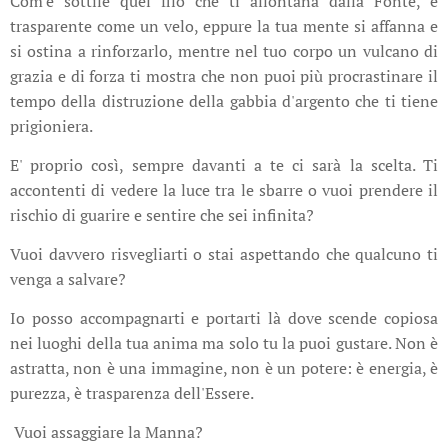
Com'è sottile quel filo che ti allontana dalla Fonte, è
trasparente come un velo, eppure la tua mente si affanna e
si ostina a rinforzarlo, mentre nel tuo corpo un vulcano di
grazia e di forza ti mostra che non puoi più procrastinare il
tempo della distruzione della gabbia d'argento che ti tiene
prigioniera.
E' proprio così, sempre davanti a te ci sarà la scelta. Ti
accontenti di vedere la luce tra le sbarre o vuoi prendere il
rischio di guarire e sentire che sei infinita?
Vuoi davvero risvegliarti o stai aspettando che qualcuno ti
venga a salvare?
Io posso accompagnarti e portarti là dove scende copiosa
nei luoghi della tua anima ma solo tu la puoi gustare. Non è
astratta, non è una immagine, non è un potere: è energia, è
purezza, è trasparenza dell'Essere.
Vuoi assaggiare la Manna?