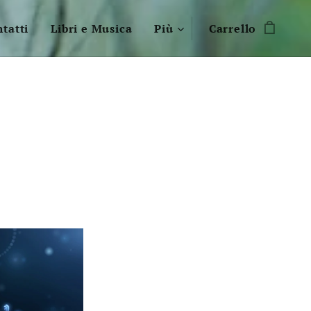
tatti
Libri e Musica
Più
Carrello