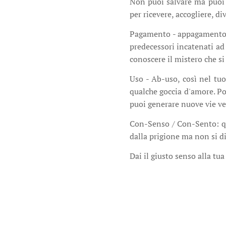
Non puoi salvare ma puoi o
per ricevere, accogliere, d
Pagamento - appagamento, ne
predecessori incatenati ad
conoscere il mistero che si 
Uso - Ab-uso, così nel tu
qualche goccia d'amore. Po
puoi generare nuove vie ve
Con-Senso / Con-Sento: que
dalla prigione ma non si d
Dai il giusto senso alla tua