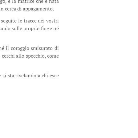
go, e la matrice che è nata
o in cerca di appagamento.
seguite le tracce dei vostri
ando sulle proprie forze né
é il coraggio smisurato di
 cerchi allo specchio, come
si sta rivelando a chi esce