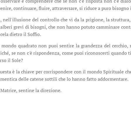
sservare e comprendere che se non c'è risposta non c'è dialo
ivenire, continuare, fluire, attraversare, si riduce a puro bisogn
ll'illusione del controllo che vi da la prigione, la struttura, 
 alberi grevi di bisogni, che non hanno potuto camminare cont
cela dietro il Soffio.
o mondo quadrato non puoi sentire la grandezza del cerchio, n
iché, se non c'è rispondenza, come puoi riconoscerti quando ti
rso il Sole?
sta è la chiave per corrispondere con il mondo Spirituale che 
imentica delle catene sottili che lo hanno fatto addormentare.
 Matrice, sentine la direzione.