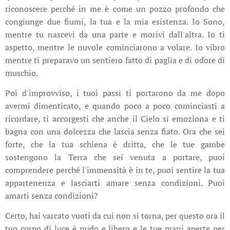
riconoscere perché in me è come un pozzo profondo che
congiunge due fiumi, la tua e la mia esistenza. Io Sono,
mentre tu nascevi da una parte e morivi dall'altra. Io ti
aspetto, mentre le nuvole cominciarono a volare. Io vibro
mentre ti preparavo un sentiero fatto di paglia e di odore di
muschio.
Poi d'improvviso, i tuoi passi ti portarono da me dopo
avermi dimenticato, e quando poco a poco cominciasti a
ricordare, ti accorgesti che anche il Cielo si emoziona e ti
bagna con una dolcezza che lascia senza fiato. Ora che sei
forte, che la tua schiena è dritta, che le tue gambe
sostengono la Terra che sei venuta a portare, puoi
comprendere perché l'immensità è in te, puoi sentire la tua
appartenenza e lasciarti amare senza condizioni. Puoi
amarti senza condizioni?
Certo, hai varcato vuoti da cui non si torna, per questo ora il
tuo corpo di luce è nudo e libero e le tue mani aperte per