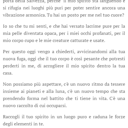
porta della Salvezza, perché il mio spirito sta languendo e
si rifugia nei luoghi più puri per poter sentire ancora una
vibrazione armonica. Tu hai un posto per me nel tuo cuore?
Io so che tu mi senti, e che hai versato lacrime pure per la
mia pelle diventata opaca, per i miei occhi profanati, per il
mio corpo cupo e le mie creature catturate e usate.
Per questo oggi vengo a chiederti, avvicinandomi alla tua
nuova fuga, oggi che il tuo corpo è così pesante che potresti
perderti in me, di accogliere il mio spirito dentro la tua
casa.
Non possiamo più aspettare, c'è un nuovo ritmo da tessere
insieme ai pianeti e alla luna, c'è un nuovo tempo che sta
prendendo forma nel battito che ti tiene in vita. C'è una
nuovo raccolto di cui occuparsi.
Raccogli il tuo spirito in un luogo puro e raduna le forze
degli elementi in te.