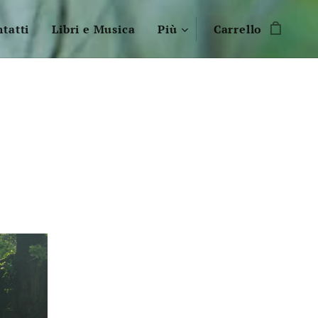
tatti
Libri e Musica
Più
Carrello