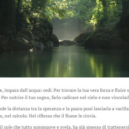
, impara dall'acqua: cedi. Per trovare la tua vera forza e fluire 
. Per nutrire il tuo sogno, farlo radicare nel cielo e non vincolarl
nde la distanza tra la speranza e la paura puoi lasciarla a vacill
, nel calcolo. Nel riflesso che il fiume le rinvia.
il sole che tutto sommuove e svela, ha già smesso di tratteners