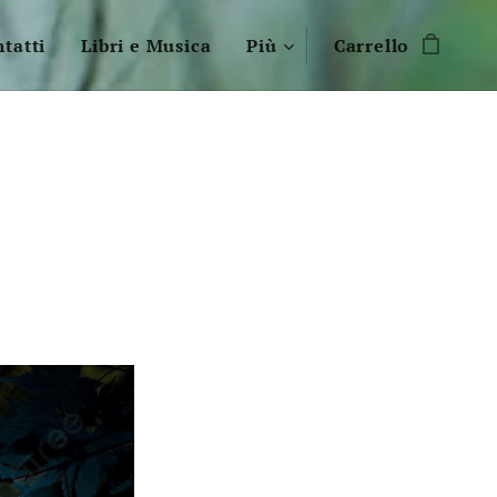
tatti
Libri e Musica
Più
Carrello