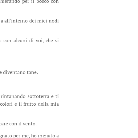
chierando per il bosco con
ra all'interno dei miei nodi
con alcuni di voi, che si
che diventano tane.
 rintanando sottoterra e ti
olori e il frutto della mia
care con il vento.
ognato per me, ho iniziato a