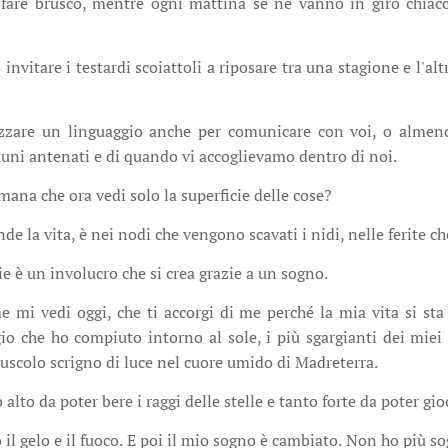
il fare brusco, mentre ogni mattina se ne vanno in giro chiac
invitare i testardi scoiattoli a riposare tra una stagione e l'alt
zare un linguaggio anche per comunicare con voi, o almeno 
uni antenati e di quando vi accoglievamo dentro di noi.
ana che ora vedi solo la superficie delle cose?
nde la vita, è nei nodi che vengono scavati i nidi, nelle ferite 
cie è un involucro che si crea grazie a un sogno.
 mi vedi oggi, che ti accorgi di me perché la mia vita si sta
io che ho compiuto intorno al sole, i più sgargianti dei miei c
nuscolo scrigno di luce nel cuore umido di Madreterra.
alto da poter bere i raggi delle stelle e tanto forte da poter gio
 il gelo e il fuoco. E poi il mio sogno è cambiato. Non ho più s