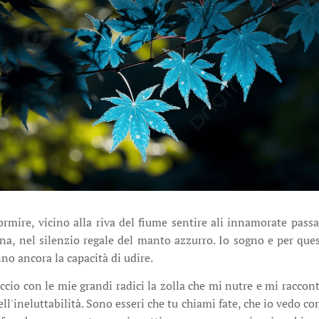
mire, vicino alla riva del fiume sentire ali innamorate passar
una, nel silenzio regale del manto azzurro. Io sogno e per ques
no ancora la capacità di udire.
cio con le mie grandi radici la zolla che mi nutre e mi racconta
ll'ineluttabilità. Sono esseri che tu chiami fate, che io vedo co