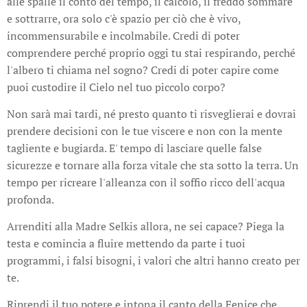
alle spalle il conto del tempo, il calcolo, il freddo sommare
e sottrarre, ora solo c'è spazio per ciò che è vivo,
incommensurabile e incolmabile. Credi di poter
comprendere perché proprio oggi tu stai respirando, perché
l'albero ti chiama nel sogno? Credi di poter capire come
puoi custodire il Cielo nel tuo piccolo corpo?
Non sarà mai tardi, né presto quanto ti risveglierai e dovrai
prendere decisioni con le tue viscere e non con la mente
tagliente e bugiarda. E' tempo di lasciare quelle false
sicurezze e tornare alla forza vitale che sta sotto la terra. Un
tempo per ricreare l'alleanza con il soffio ricco dell'acqua
profonda.
Arrenditi alla Madre Selkis allora, ne sei capace? Piega la
testa e comincia a fluire mettendo da parte i tuoi
programmi, i falsi bisogni, i valori che altri hanno creato per
te.
Riprendi il tuo potere e intona il canto della Fenice che