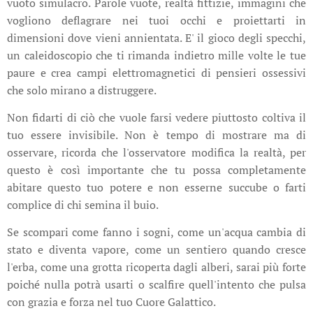
vuoto simulacro. Parole vuote, realtà fittizie, immagini che
vogliono deflagrare nei tuoi occhi e proiettarti in
dimensioni dove vieni annientata. E' il gioco degli specchi,
un caleidoscopio che ti rimanda indietro mille volte le tue
paure e crea campi elettromagnetici di pensieri ossessivi
che solo mirano a distruggere.
Non fidarti di ciò che vuole farsi vedere piuttosto coltiva il
tuo essere invisibile. Non è tempo di mostrare ma di
osservare, ricorda che l'osservatore modifica la realtà, per
questo è così importante che tu possa completamente
abitare questo tuo potere e non esserne succube o farti
complice di chi semina il buio.
Se scompari come fanno i sogni, come un'acqua cambia di
stato e diventa vapore, come un sentiero quando cresce
l'erba, come una grotta ricoperta dagli alberi, sarai più forte
poiché nulla potrà usarti o scalfire quell'intento che pulsa
con grazia e forza nel tuo Cuore Galattico.