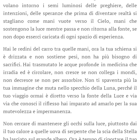
volano intorno i semi luminosi delle preghiere, delle
intenzioni, delle speranze che prima di diventare realtà si
stagliano come mani vuote verso il Cielo, mani che
sostengono la luce mentre passa e non ritorna alla fonte, se
non dopo esserci caricata di ogni spazio di esperienza.
Hai le redini del carro tra quelle mani, ora la tua schiena si
è drizzata e non sostiene pesi, non ha più bisogno di
sacrifici. Hai trasmutato le acque profonde in medicina che
irradia ed è circolare, non cresce se non collega i mondi,
non decresce se non per assorbire. Non ti spaventa più la
tua immagine che muta nello specchio della Luna, perché il
tuo viaggio ormai è diretto verso la fonte della Luce e via
via che conosci il riflesso hai imparato ad amarlo per la sua
mutevolezza e impermanenza.
Non cercare di mantenere gli occhi sulla luce, piuttosto dai
il tuo calore a quelle uova di serpente che la scia della Stella
ha lasciato sul grande albero. Ora è tempo di riportare il tuo